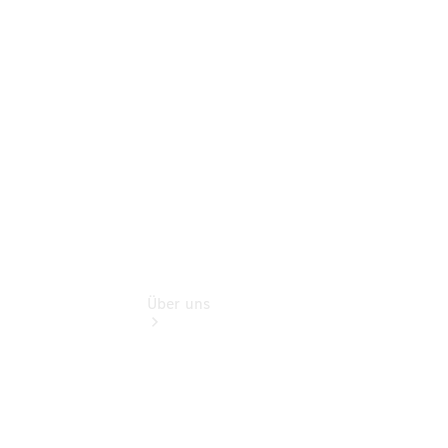
Benz Rent
Gebrauchtwagensuche
Finanzdienste
Digitale
Extras
Über uns