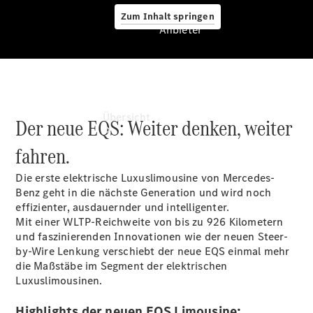
Zum Inhalt springen
Anbieter
Anbieter
Übersicht
Der neue EQS: Weiter denken, weiter
fahren.
Die erste elektrische Luxuslimousine von Mercedes-
Benz geht in die nächste Generation und wird noch
effizienter, ausdauernder und intelligenter.
Mit einer WLTP-Reichweite von bis zu 926 Kilometern
Startseite
und faszinierenden Innovationen wie der neuen Steer-
Ansprechpartner
by-Wire Lenkung verschiebt der neue EQS einmal mehr
finden
die Maßstäbe im Segment der elektrischen
Beratung
Luxuslimousinen.
vereinbaren
Servicetermin
Highlights der neuen EQS Limousine: