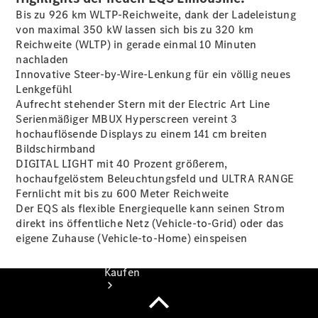
vereinbaren
Bis zu 926 km
WLTP-Reichweite
, dank der Ladeleistung
Servicetermin
von maximal 350 kW lassen sich bis zu 320 km
buchen
Reichweite (WLTP) in gerade einmal 10 Minuten
Probefahrt
nachladen
vereinbaren
Innovative
Steer-by-Wire-Lenkung
für ein völlig neues
Konfigurator
Lenkgefühl
Modellübersicht
Aufrecht stehender Stern mit der Electric Art Line
Tel: +49
Serienmäßiger MBUX Hyperscreen vereint 3
355 7380
hochauflösende Displays zu einem 141 cm breiten
Bildschirmband
DIGITAL LIGHT mit 40 Prozent größerem,
hochaufgelöstem Beleuchtungsfeld und ULTRA RANGE
Fernlicht mit bis zu 600 Meter Reichweite
Der EQS als flexible Energiequelle kann seinen Strom
direkt ins öffentliche Netz (Vehicle-to-Grid) oder das
eigene Zuhause (Vehicle-to-Home)
einspeisen
Kaufen