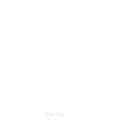
Sterne
Junge
Sterne -
elektrisch
Mercedes-
Benz
Online
Store
Services