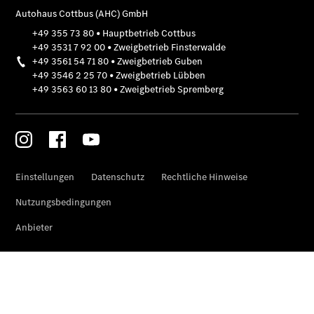
Finanzierung
Privatkunden
Finanzierung
Gewerbekunden
Kurzfristig
verfügbare
Angebote
V-Klasse
V-Klasse
Marco Polo
Limousinen
Der
elektrische
CLA mit EQ-
Technologie
Der neue