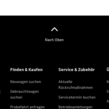
SUVs
Der neue
GLA
Der neue
elektrische
GLA
EQA –
elektrisch
EQE SUV –
elektrisch
EQS SUV –
elektrisch
G-Klasse –
elektrisch
Mercedes-
Maybach