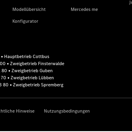
EQS SUV –
elektrisch
Der neue
GLB
Der neue
GLB –
elektrisch
Der neue
GLC SUV –
elektrisch
GLC SUV
GLC Coupé
GLE SUV
GLE Coupé
GLS
Mercedes-
Maybach
GLS
G-Klasse
T-Modelle
/ Kombis