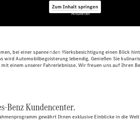
Zum Inhalt springen
Anbieter
Anbieter
men, bei einer spannenden Werksbesichtigung einen Blick hint
Übersicht
uns wird Automobilbegeisterung lebendig. Genießen Sie kulinaris
mit einem unserer Fahrerlebnisse. Wir freuen uns auf Ihren B
Startseite
es‑Benz Kundencenter.
Ansprechpartner
finden
 Rahmenprogramm gewährt Ihnen exklusive Einblicke in die Wel
Beratung
vereinbaren
Servicetermin