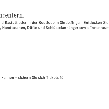
ncentern.
 Rastatt oder in der Boutique in Sindelfingen. Entdecken Sie
Übersicht
n, Handtaschen, Düfte und Schlüsselanhänger sowie Innenraums
140 Jahre
Innovation
Mercedes-
Benz
Store
Neuwagenangebote
kennen – sichern Sie sich Tickets für
Leasing
Privatkunden
Leasing
Gewerbekunden