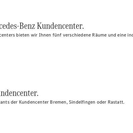
Finanzierung
Privatkunden
Finanzierung
Gewerbekunden
cedes‑Benz Kundencenter.
Kurzfristig
verfügbare
ters bieten wir Ihnen fünf verschiedene Räume und eine indiv
Angebote
V-Klasse
V-Klasse
Marco Polo
Limousinen
ndencenter.
urants der Kundencenter Bremen, Sindelfingen oder Rastatt.
Der
elektrische
CLA mit EQ-
Technologie
Der neue