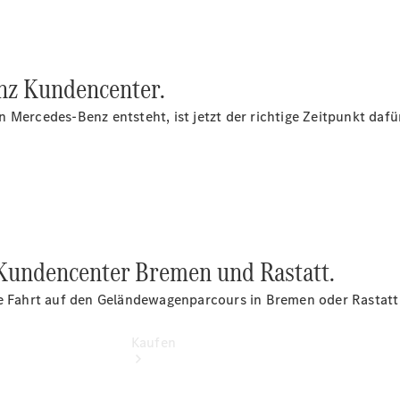
vereinbaren
Servicetermin
buchen
Probefahrt
nz Kundencenter.
vereinbaren
Konfigurator
 Mercedes-Benz entsteht, ist jetzt der richtige Zeitpunkt dafü
Modellübersicht
Tel: +49
355 7380
 Kundencenter Bremen und Rastatt.
ne Fahrt auf den Geländewagenparcours in Bremen oder Rastatt 
Kaufen