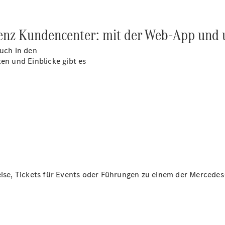
CLA
EQE
Limousine -
enz Kundencenter: mit der Web-App und 
elektrisch
EQS
such in den
Limousine -
n und Einblicke gibt es
elektrisch
C-Klasse
Limousine
C-Klasse
Limousine -
elektrisch
E-Klasse
Limousine
S-Klasse
Limousine
reise, Tickets für Events oder Führungen zu einem der Merced
S-Klasse
Lang
Mercedes-
Maybach S-
Klasse