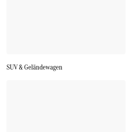
SUV & Geländewagen