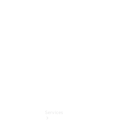
Sterne
Junge
Sterne -
elektrisch
Mercedes-
Benz
Online
Store
Services