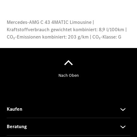
EQS SUV –
elektrisch
Der neue
GLB
Der neue
GLB –
elektrisch
Der neue
GLC SUV –
elektrisch
GLC SUV
GLC Coupé
GLE SUV
GLE Coupé
GLS
Mercedes-
Maybach
GLS
G-Klasse
T-Modelle
/ Kombis