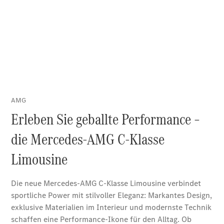
Finanzierung
Privatkunden
Finanzierung
Gewerbekunden
Kurzfristig
verfügbare
Angebote
V-Klasse
V-Klasse
Marco Polo
Limousinen
Der
elektrische
CLA mit EQ-
Technologie
Der neue