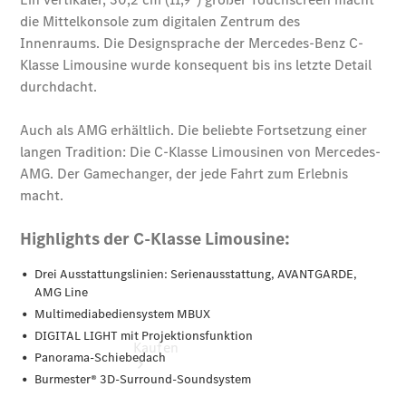
vereinbaren
Servicetermin
buchen
Probefahrt
vereinbaren
Konfigurator
Modellübersicht
Tel: +49
355 7380
Kaufen