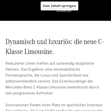
Zum Inhalt springen
Anbieter
Anbieter
Übersicht
Startseite
Ansprechpartner
finden
Beratung
vereinbaren
Servicetermin