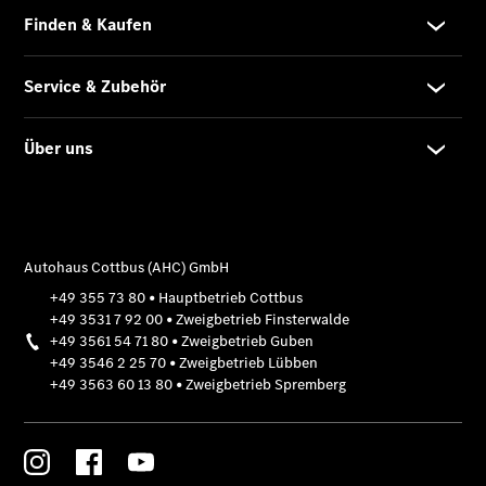
Der
brandneue
CLA
Shooting
Brake
Der
elektrische
CLA
Shooting
Brake
CLA
Shooting