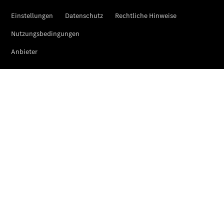
Brake
C-Klasse T-
Modell
E-Klasse T-
Modell
Kompaktwagen
A-Klasse
Kompaktlimousine
B-Klasse
Coupés