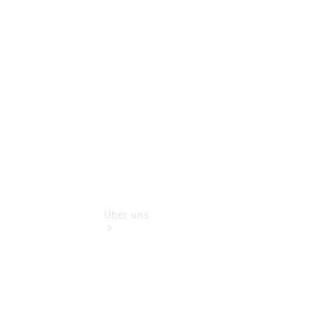
Benz Rent
Gebrauchtwagensuche
Finanzdienste
Digitale
Extras
Über uns