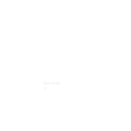
Mercedes-
Benz
Online
Store
Services
Übersicht