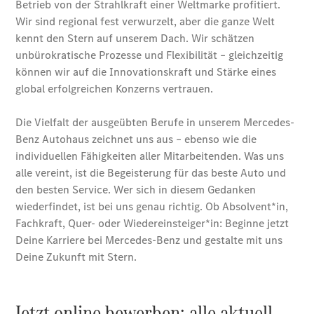
Übersicht
140 Jahre
Innovation
Mercedes-
Benz
Store
Neuwagenangebote
Leasing
Privatkunden
Leasing
Gewerbekunden