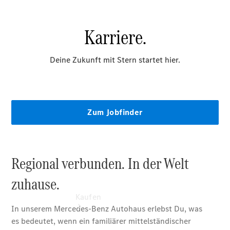
vereinbaren
Servicetermin
buchen
Probefahrt
vereinbaren
Konfigurator
Modellübersicht
Tel: +49
355 7380
Kaufen