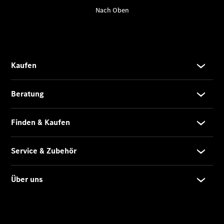
CLA
EQE
Limousine -
elektrisch
EQS
Limousine -
elektrisch
C-Klasse
Limousine
C-Klasse
Limousine -
elektrisch
E-Klasse
Limousine
S-Klasse
Limousine
S-Klasse
Lang
Mercedes-
Maybach S-
Klasse