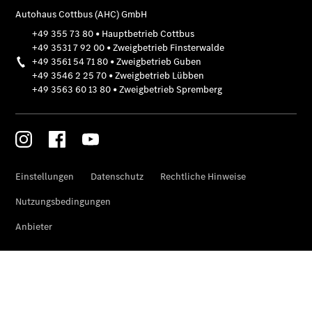
SUVs
EQA –
elektrisch
EQE SUV –
elektrisch
EQS SUV –
elektrisch
G-Klasse –
elektrisch
Mercedes-
Maybach
EQS SUV –
elektrisch
GLA
Der neue
GLB