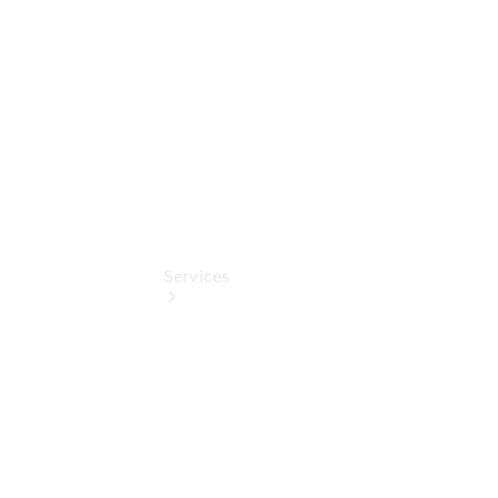
Digitale
Extras
Services
Übersicht
Finanzdienste