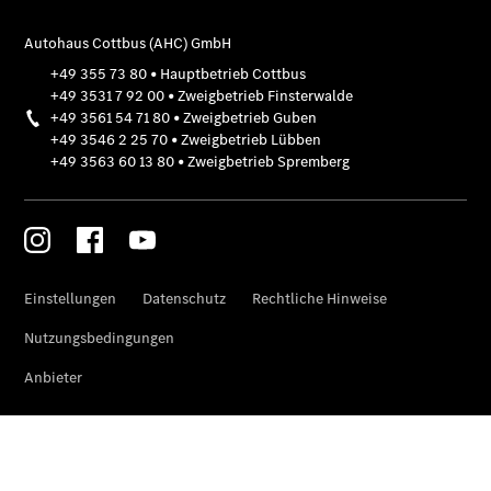
Sprinter
Fahrgestell
eSprinter
Fahrgestell
- elektrisch
Vito
Vito
Kastenwagen
eVito
Kastenwagen
- elektrisch
Vito Mixto
Vito Tourer
eVito
Tourer -