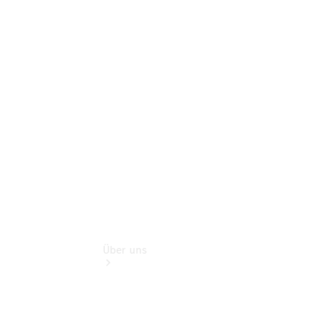
Pannen- &
Schadenhilfe
Service für
Reisemobile
Teile &
Zubehör
Rückrufe &
Umrüstungen
Über uns