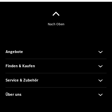
Store
Gebrauchtwagensuche
Elektrotransporter
Sprinter
Sprinter
Kastenwagen
eSprinter
Kastenwagen
- elektrisch
Sprinter
Tourer
Sprinter
Pritschenfahrzeug
eSprinter
Pritschenfahrzeug
- elektrisch