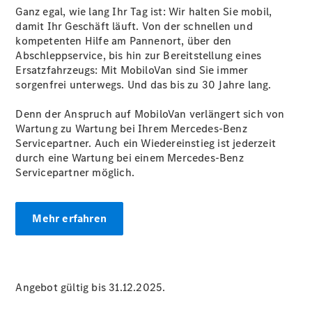
Übersicht
Ganz egal, wie lang Ihr Tag ist: Wir halten Sie mobil,
Neuwagenangebote
damit Ihr Geschäft läuft. Von der schnellen und
kompetenten Hilfe am Pannenort, über den
Abschleppservice, bis hin zur Bereitstellung eines
Ersatzfahrzeugs: Mit MobiloVan sind Sie immer
sorgenfrei unterwegs. Und das bis zu 30 Jahre lang.
Denn der Anspruch auf MobiloVan verlängert sich von
Übersicht
Wartung zu Wartung bei Ihrem Mercedes-Benz
Transporter
Servicepartner. Auch ein Wiedereinstieg ist jederzeit
Highlights
durch eine Wartung bei einem Mercedes-Benz
Leasing
Servicepartner möglich.
Privatkunden
Leasing
Gewerbekunden
Mehr erfahren
Finanzierung
Privatkunden
Finanzierung
Gewerbekunden
Mercedes-
Angebot gültig bis 31.12.2025.
Benz